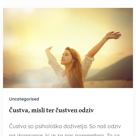
Uncategorised
Čustva, misli ter čustven odziv
Čustva so psihološka doživetja. So naš odziv
na dogajanje, ki je za nas pomembno. To so