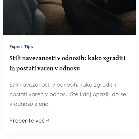
Expert Tips
Stili navezanosti v odnosih: kako zgraditi
in postati varen v odnosu
Stili navezanosti v odnosih: kako zgraditi in
postati varen v odnosu Ste kdaj opazili, da se
v odnosu z eno...
Preberite več