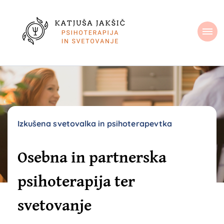
Osebna ali
Strokovna in osebno prilagojena psihoterapija. Celosten in zaupen
pristop. V živo ali preko spleta. Posamezniki. Pari.
partnerska terapija
ter svetovanje
Izkušena svetovalka in psihoterapevtka
Osebna in partnerska
psihoterapija ter
svetovanje