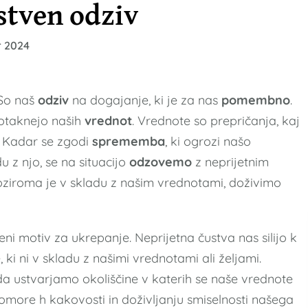
ustven odziv
 2024
So naš
odziv
na dogajanje, ki je za nas
pomembno
.
 dotaknejo naših
vrednot
. Vrednote so prepričanja, kaj
. Kadar se zgodi
sprememba
, ki ogrozi našo
du z njo, se na situacijo
odzovemo
z neprijetnim
ziroma je v skladu z našim vrednotami, doživimo
i motiv za ukrepanje. Neprijetna čustva nas silijo k
ki ni v skladu z našimi vrednotami ali željami.
da ustvarjamo okoliščine v katerih se naše vrednote
omore h kakovosti in doživljanju smiselnosti našega