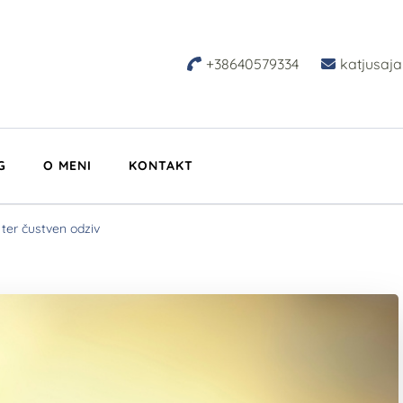
+38640579334
katjusaj
erska terapija ter s
n zaupen pristop. V živo ali preko spleta. Posamezniki. Pari.
G
O MENI
KONTAKT
 ter čustven odziv