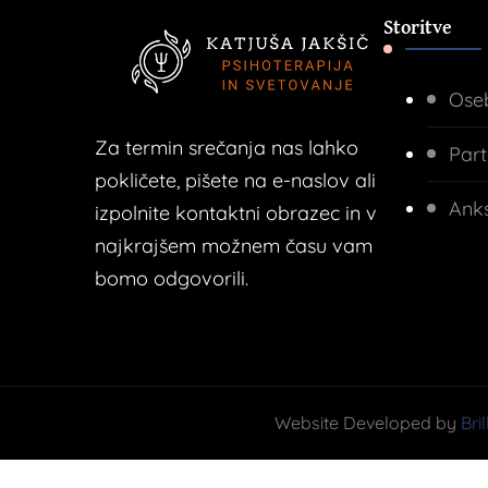
Storitve
Oseb
Za termin srečanja nas lahko
Part
pokličete, pišete na e-naslov ali
Ank
izpolnite kontaktni obrazec in v
najkrajšem možnem času vam
bomo odgovorili.
Website Developed by
Bri