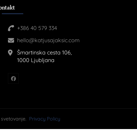
ontakt
+386 40 579 334
hello@katjusajaksic.com
Šmartinska cesta 106,
1000 Ljubljana
 svetovanje.
Privacy Policy