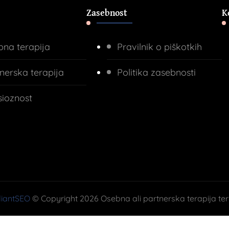
Zasebnost
K
na terapija
Pravilnik o piškotkih
nerska terapija
Politika zasebnosti
sioznost
lliantSEO
© Copyright 2026 Osebna ali partnerska terapija ter