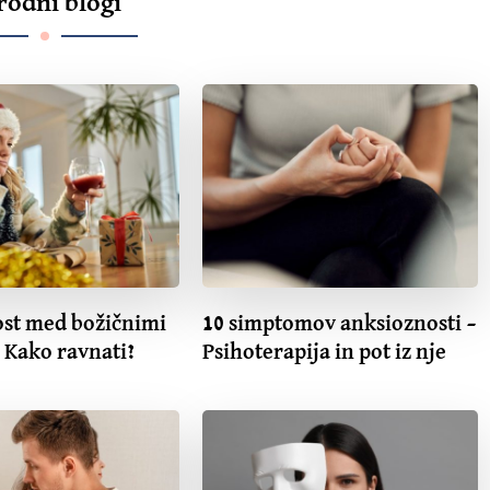
rodni blogi
st med božičnimi
10 simptomov anksioznosti –
 Kako ravnati?
Psihoterapija in pot iz nje