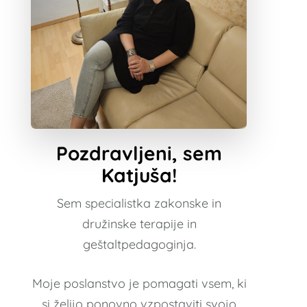
Pozdravljeni, sem
Katjuša!
Sem specialistka zakonske in
družinske terapije in
geštaltpedagoginja.
Moje poslanstvo je pomagati vsem, ki
si želijo ponovno vzpostaviti svojo