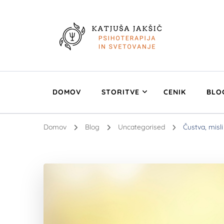
Osebna ali partn
Strokovna in osebno prilagojena psihoterapija. Celosten i
DOMOV
STORITVE
CENIK
BLO
Domov
Blog
Uncategorised
Čustva, misli