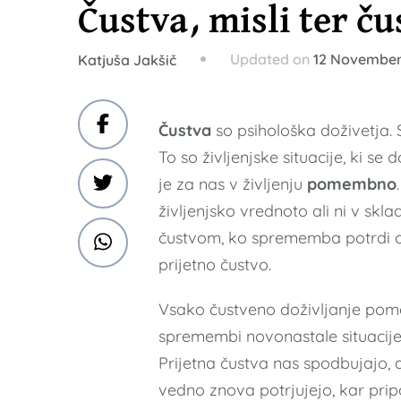
Čustva, misli ter č
Updated on
12 November
Katjuša Jakšič
Čustva
so psihološka doživetja. 
To so življenjske situacije, ki se
je za nas v življenju
pomembno
življenjsko vrednoto ali ni v skla
čustvom, ko sprememba potrdi o
prijetno čustvo.
Vsako čustveno doživljanje pomen
spremembi novonastale situacije, 
Prijetna čustva nas spodbujajo, 
vedno znova potrjujejo, kar prip