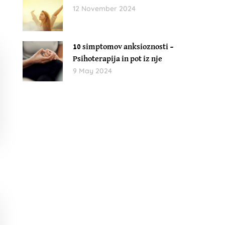
12 November 2024
10 simptomov anksioznosti –
Psihoterapija in pot iz nje
9 May 2024