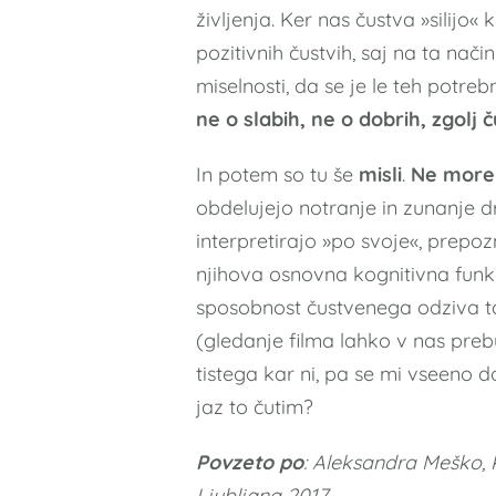
življenja. Ker nas čustva »silijo«
pozitivnih čustvih, saj na ta nač
miselnosti, da se je le teh potre
ne o slabih, ne o dobrih, zgolj č
In potem so tu še
misli
.
Ne morem
obdelujejo notranje in zunanje dr
interpretirajo »po svoje«, prepoz
njihova osnovna kognitivna funkci
sposobnost čustvenega odziva ta
(gledanje filma lahko v nas prebu
tistega kar ni, pa se mi vseeno 
jaz to čutim?
Povzeto po
: Aleksandra Meško,
Ljubljana 2017