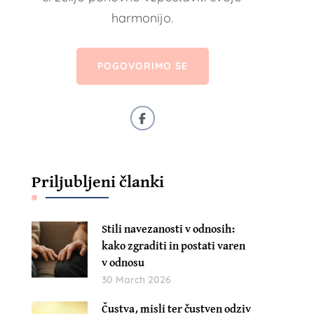
harmonijo.
POGOVORIMO SE
Priljubljeni članki
Stili navezanosti v odnosih:
kako zgraditi in postati varen
v odnosu
30 March 2026
Čustva, misli ter čustven odziv