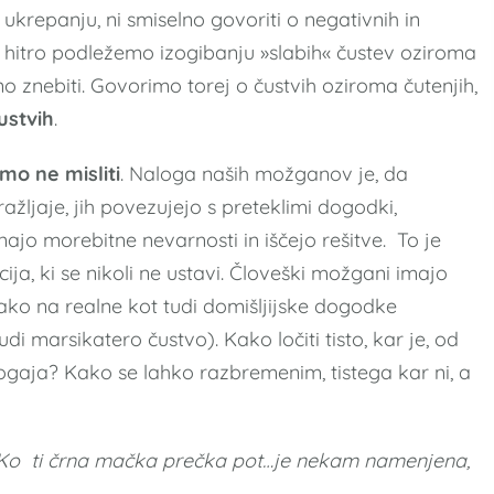
 k ukrepanju, ni smiselno govoriti o negativnih in
in hitro podležemo izogibanju »slabih« čustev oziroma
bno znebiti. Govorimo torej o čustvih oziroma čutenjih,
ustvih
.
o ne misliti
. Naloga naših možganov je, da
ažljaje, jih povezujejo s preteklimi dogodki,
najo morebitne nevarnosti in iščejo rešitve. To je
ja, ki se nikoli ne ustavi. Človeški možgani imajo
ko na realne kot tudi domišljijske dogodke
di marsikatero čustvo). Kako ločiti tisto, kar je, od
dogaja? Kako se lahko razbremenim, tistega kar ni, a
 Ko ti črna mačka prečka pot…je nekam namenjena,