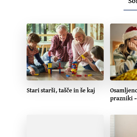
So
Stari starši, tašče in še kaj
Osamljeno
prazniki –